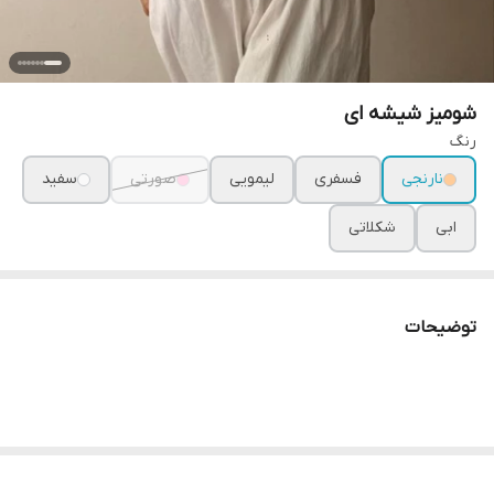
شومیز شیشه ای
رنگ
نارنجی
فسفری
لیمویی
صورتی
سفید
ابی
شکلاتی
توضیحات